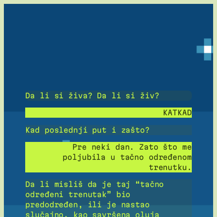
Skip
to
content
Da li si živa? Da li si živ?
KATKAD
Kad poslednji put i zašto?
Pre neki dan. Zato što me
poljubila u tačno određenom
trenutku.
Da li misliš da je taj “tačno
određeni trenutak” bio
predodređen, ili je nastao
slučajno, kao savršena oluja